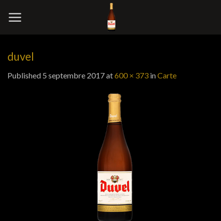
Skip
to
content
duvel
Published
5 septembre 2017
at
600 × 373
in
Carte