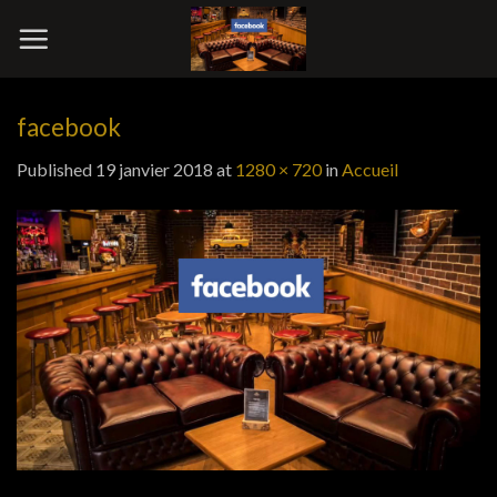
Skip
to
content
facebook
Published
19 janvier 2018
at
1280 × 720
in
Accueil